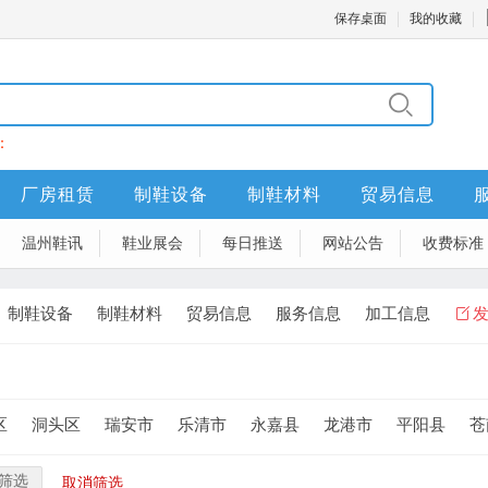
保存桌面
我的收藏
：
厂房租赁
制鞋设备
制鞋材料
贸易信息
温州鞋讯
鞋业展会
每日推送
网站公告
收费标准
制鞋设备
制鞋材料
贸易信息
服务信息
加工信息
区
洞头区
瑞安市
乐清市
永嘉县
龙港市
平阳县
苍
筛选
取消筛选