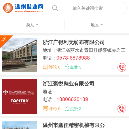
输入关键词搜索
类别
地区
浙江广得利无纺布有限公司
地址：浙江省丽水市青田县船寮镇赤岩工
0578-6878988
业园区
电话：
评论 0
点赞 3
浙江聚悦鞋业有限公司
地址：
13806620139
电话：
评论 0
点赞 2
温州市鑫佳精密机械有限公